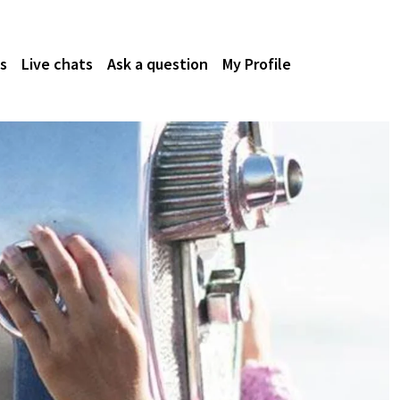
s
Live chats
Ask a question
My Profile