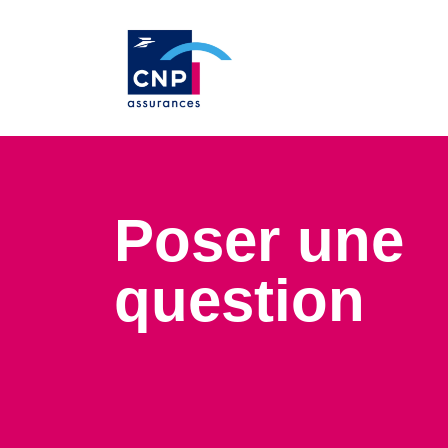
Poser une
question