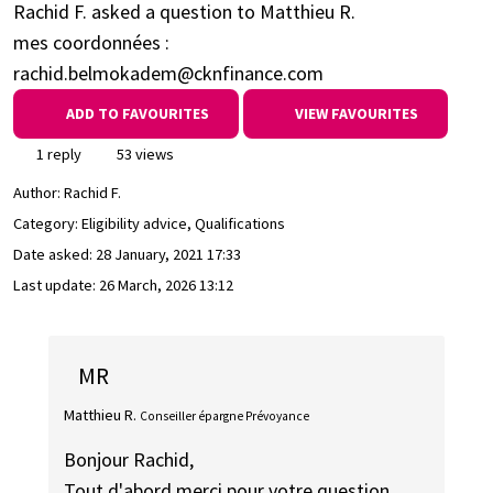
Rachid F. asked a question to Matthieu R.
mes coordonnées :
rachid.belmokadem@cknfinance.com
ADD TO FAVOURITES
VIEW FAVOURITES
1 reply
53 views
Author:
Rachid F.
Category: Eligibility advice, Qualifications
Date asked:
28 January, 2021 17:33
Last update:
26 March, 2026 13:12
MR
Matthieu R.
Conseiller épargne Prévoyance
Bonjour Rachid,
Tout d'abord merci pour votre question.