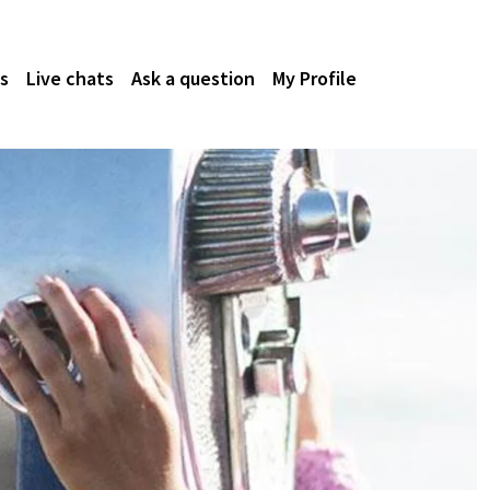
s
Live chats
Ask a question
My Profile