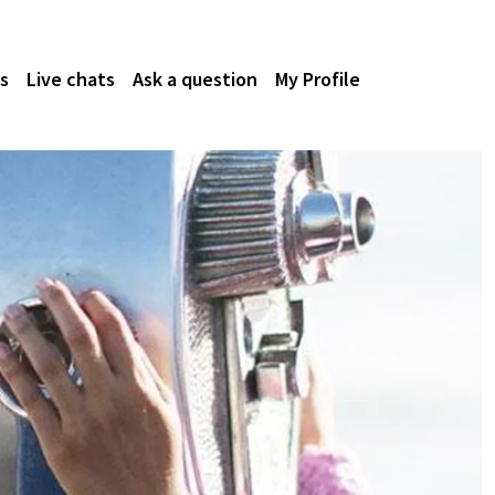
s
Live chats
Ask a question
My Profile