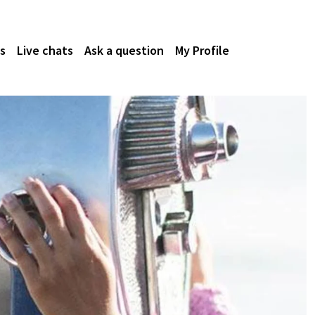
s
Live chats
Ask a question
My Profile