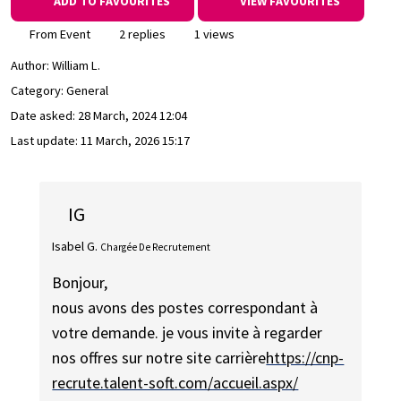
ADD TO FAVOURITES
VIEW FAVOURITES
From Event
2 replies
1 views
Author:
William L.
Category: General
Date asked:
28 March, 2024 12:04
Last update:
11 March, 2026 15:17
IG
Isabel G.
Chargée De Recrutement
Bonjour,
nous avons des postes correspondant à
votre demande. je vous invite à regarder
nos offres sur notre site carrière
https://cnp-
recrute.talent-soft.com/accueil.aspx/