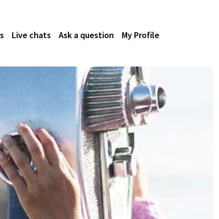
s
Live chats
Ask a question
My Profile