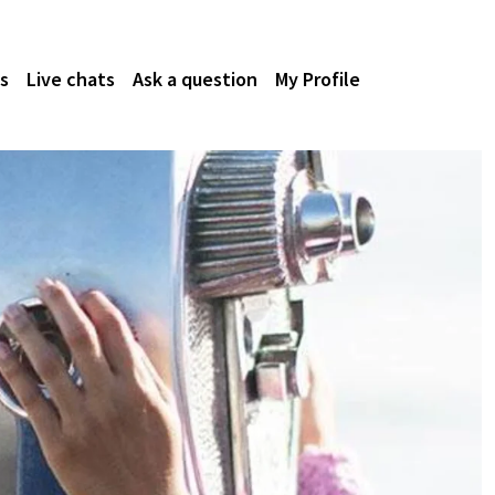
s
Live chats
Ask a question
My Profile