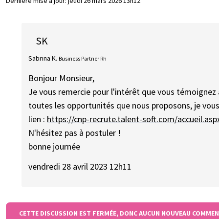
Dernière mise à jour:
jeudi 26 mars 2026 13h12
SK
Sabrina K.
Business Partner Rh
Bonjour Monsieur,
Je vous remercie pour l'intérêt que vous témoignez 
toutes les opportunités que nous proposons, je vous
lien :
https://cnp-recrute.talent-soft.com/accueil.a
N'hésitez pas à postuler !
bonne journée
vendredi 28 avril 2023 12h11
CETTE DISCUSSION EST FERMÉE, DONC AUCUN NOUVEAU COMMEN